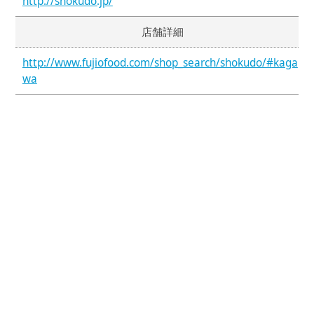
http://shokudo.jp/
店舗詳細
http://www.fujiofood.com/shop_search/shokudo/#kaga
wa